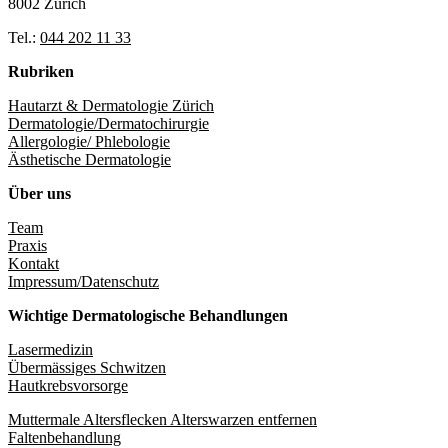
8002 Zürich
Tel.:
044 202 11 33
Rubriken
Hautarzt & Dermatologie Zürich
Dermatologie/Dermatochirurgie
Allergologie/ Phlebologie
Ästhetische Dermatologie
Über uns
Team
Praxis
Kontakt
Impressum/Datenschutz
Wichtige Dermatologische Behandlungen
Lasermedizin
Übermässiges Schwitzen
Hautkrebsvorsorge
Muttermale Altersflecken Alterswarzen entfernen
Faltenbehandlung