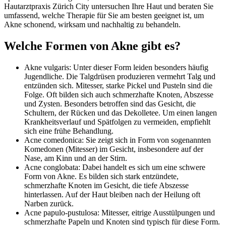
Hautarztpraxis Zürich City untersuchen Ihre Haut und beraten Sie
umfassend, welche Therapie für Sie am besten geeignet ist, um
Akne schonend, wirksam und nachhaltig zu behandeln.
Welche Formen von Akne gibt es?
Akne vulgaris: Unter dieser Form leiden besonders häufig
Jugendliche. Die Talgdrüsen produzieren vermehrt Talg und
entzünden sich. Mitesser, starke Pickel und Pusteln sind die
Folge. Oft bilden sich auch schmerzhafte Knoten, Abszesse
und Zysten. Besonders betroffen sind das Gesicht, die
Schultern, der Rücken und das Dekolletee. Um einen langen
Krankheitsverlauf und Spätfolgen zu vermeiden, empfiehlt
sich eine frühe Behandlung.
Acne comedonica: Sie zeigt sich in Form von sogenannten
Komedonen (Mitesser) im Gesicht, insbesondere auf der
Nase, am Kinn und an der Stirn.
Acne conglobata: Dabei handelt es sich um eine schwere
Form von Akne. Es bilden sich stark entzündete,
schmerzhafte Knoten im Gesicht, die tiefe Abszesse
hinterlassen. Auf der Haut bleiben nach der Heilung oft
Narben zurück.
Acne papulo-pustulosa: Mitesser, eitrige Ausstülpungen und
schmerzhafte Papeln und Knoten sind typisch für diese Form.